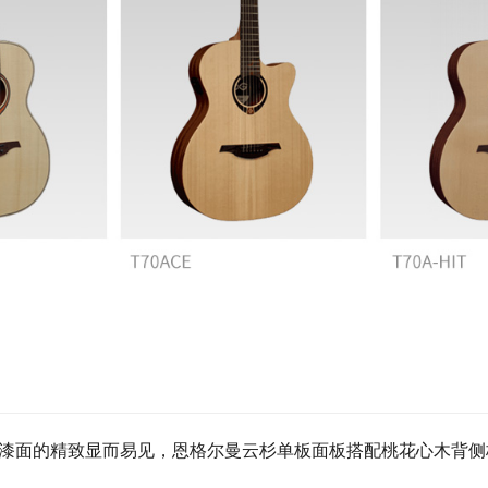
光漆面的精致显而易见，恩格尔曼云杉单板面板搭配桃花心木背