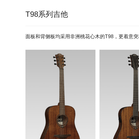
T98
系列吉他
面板和背侧板均采用非洲桃花心木的T98，更着意