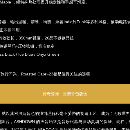
d Maple ，经特殊热处理提升稳定性和手感平滑度。
离式拾音器，输出温暖、清晰、均衡，兼容Indie到Funk等多种风格。被动电
正即插即用。
）有效弦长，350mm弧度，20品不锈钢品丝
黄铜琴码+压铸弦钮，音准稳定
 Black / Ice Blue / Onyx Green
行即兴，Roasted Capri-23都是值得关注的选项！
传奇登陆，重塑音色版图
WN 就以其对贝斯音色的独到理解和毫不妥协的制造工艺，成为了无数世
舞台，ASHDOWN 的声音始终是音乐根基与律动灵魂的保证。现在
式引入国内。我们致力于将 ASHDOWN 原汁原味的优秀品质和专业服务，