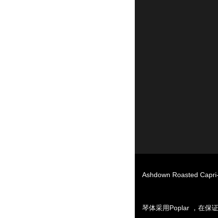
Ashdown Roasted
琴体采用Poplar ，