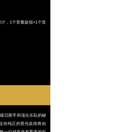
路设计，1个音量旋钮+1个音
界级贝斯手和顶尖乐队的秘
，这份纯正的英伦血统将由
带给每一位对音色有要求的中