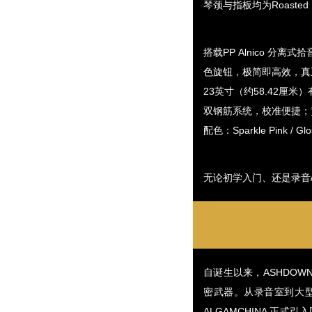
琴颈与指板均为Roaste
搭载PP Alnico 分
色旋钮，极简即高效，真
23英寸（约58.42厘米
双钢筋系统，校准便捷；
配色：Sparkle Pink / Gloss
无论初学入门、还是录音/旅
自诞生以来，ASHDO
密武器。从录音室到大型
ALGAMCHINA 正