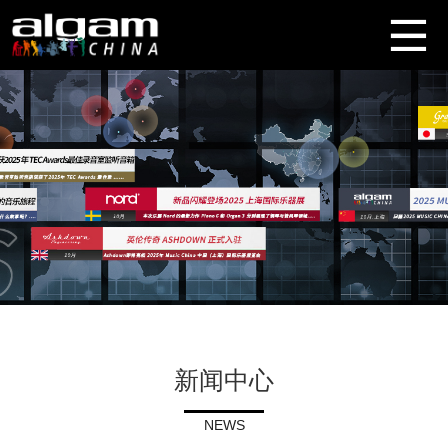
新闻中心
NEWS