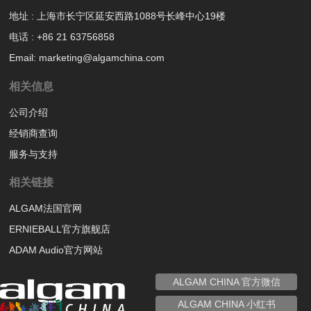
地址 : 上海市长宁区延安西路1088号长峰中心19楼
电话 : +86 21 63756858
Email: marketing@algamchina.com
相关信息
公司介绍
经销商查询
服务与支持
相关链接
ALGAM法国官网
ERNIEBALL官方旗舰店
ADAM Audio官方网站
ALGAM CHINA 官方微信
ALGAM CHINA 小红书