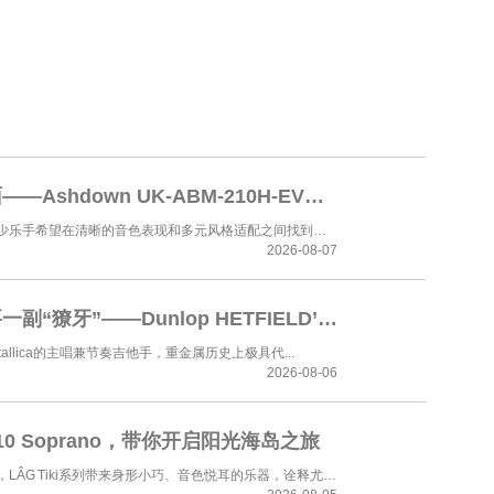
小箱体，大场面——Ashdown UK-ABM-210H-EVO IV，清晰与力量的平衡之选
在挑选贝斯箱体时，不少乐手希望在清晰的音色表现和多元风格适配之间找到平衡点。 Ashd...
2026-08-07
当你的指尖需要一副“獠牙”——Dunlop HETFIELD’S WHITE FANG ™ CUSTOM FLOW®拨片 24片装，三款厚度齐发
——Metallica的主唱兼节奏吉他手，重金属历史上极具代...
2026-08-06
ku 10 Soprano，带你开启阳光海岛之旅
受太平洋海岛传统启发，LÂG Tiki系列带来身形小巧、音色悦耳的乐器，诠释尤克里里独...