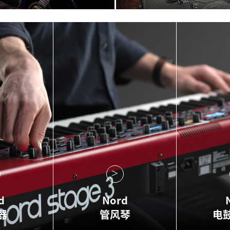
d
Nord
器
管风琴
电